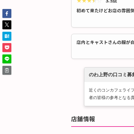
★
★
★
★
☆
3.5点
初めて来たけどお店の雰囲気と
店内とキャストさんの服が
のわ上野の口コミ募
近くのコンカフェライ
者の皆様の参考となる
店舗情報