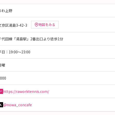
のわ上野
地図をみる
文京区湯島3-42-3
千代田線「湯島駅」2番出口より徒歩1分
平日：19:00〜23:00
月曜
000
https://raworktennis.com/
↗
@nowa_concafe
𝕏