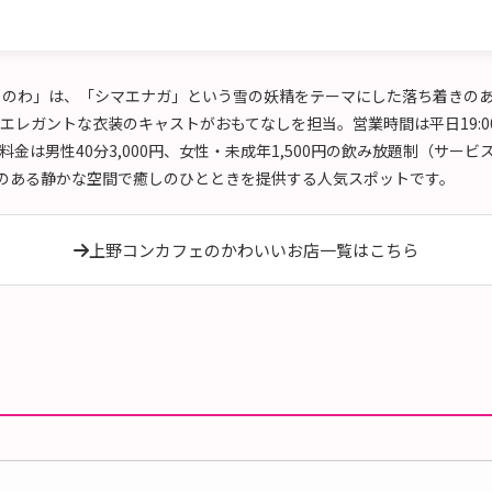
bar のわ」は、「シマエナガ」という雪の妖精をテーマにした落ち着き
ガントな衣装のキャストがおもてなしを担当。営業時間は平日19:00～23:
で、料金は男性40分3,000円、女性・未成年1,500円の飲み放題制（サー
感のある静かな空間で癒しのひとときを提供する人気スポットです。
上野コンカフェのかわいいお店一覧はこちら