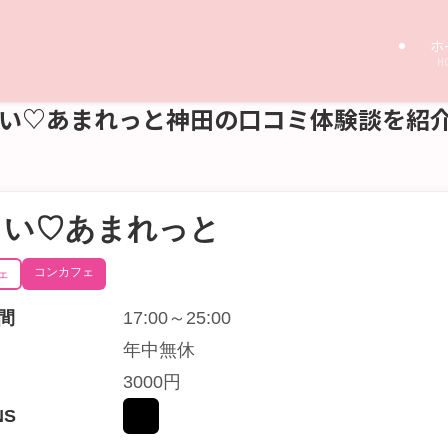
ホ
H
いまい♡あまれっと神田の口コミ体験談を紹
まい♡あまれっと
コンカフェ
ェ
間
17:00～25:00
年中無休
3000円
NS