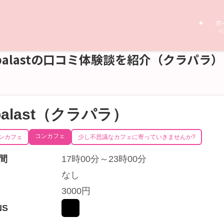
ホ
H
inpalastの口コミ体験談を紹介（クラパラ）
npalast（クラパラ）
コンカフェ
ンカフェ
少し不思議なカフェに寄っていきませんか?
間
17時00分～23時00分
なし
3000円
NS