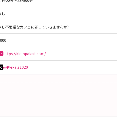
17時00分～23時00分
なし
少し不思議なカフェに寄っていきませんか?
000
https://kleinpalast.com/
↗
@KlePala1020
𝕏