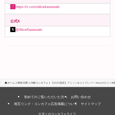
https://x.com/alicekawasaki
↗
公式X
@AliceKawasaki
𝕏
ホーム
神奈川県
川崎コンカフェ
【2025最新】アニソン&コスプレバー Aliceの口コミ
初めてのご覧いただいた方へ
お問い合わせ
相互リンク・コンカフェ広告掲載について
サイトマップ
©
近くのコンカフェライフ.