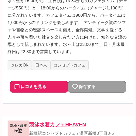
水～金が15:00から、土日祝は13:30からのカフェタイム（チャ
ージ550円）と、18:00からのバータイム（チャージ1,100円）
に分かれています。カフェタイムは900円から、バータイムは
1,000円からのドリンクを楽しめます。 アンティーク調のソフ
ァや書物との密談スペースを備え、全席禁煙。文学を愛する
人々や落ち着いた社交を楽しみたい方に向けた、知的な交流の
場として親しまれています。水～土は23:00まで、日・月末最
終日は22:30まで営業しています。
クレカOK
日本人
コンセプトカフェ
口コミを見る
保存する
競泳水着カフェHEAVEN
新橋・銀座
5位
新橋駅コンセプトカフェ
/
港区新橋3丁目8-5