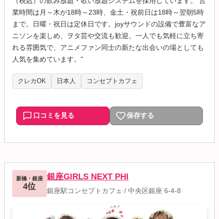
（税込）の飲み放題・歌い放題システムを採用しています。 営
業時間は月～木が18時～23時、金土・祝前日は18時～翌朝5時
まで。日曜・祝日は定休日です。joyサウンドの設備で豊富なア
ニソンを楽しめ、ヲタ芸や交流も歓迎。一人でも気軽に立ち寄
れる雰囲気で、アニメファン同士の新たな出会いの場としても
人気を集めています。"
クレカOK
日本人
コンセプトカフェ
口コミを見る
保存する
銀座GIRLS NEXT PHI
新橋・銀座
4位
銀座駅コンセプトカフェ
/
中央区銀座 6-4-8