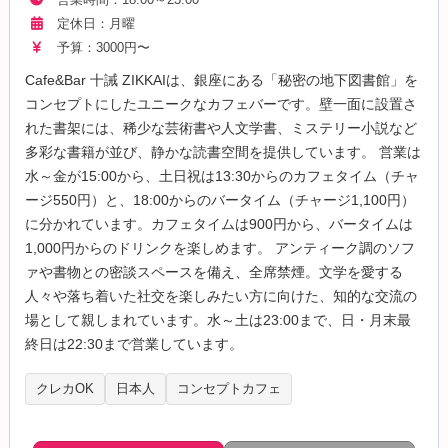
定休日：月曜
予算：3000円〜
Cafe&Bar 十誡 ZIKKAIは、銀座にある「秘密の地下図書館」を
コンセプトにしたユニークなカフェバーです。壁一面に設置さ
れた書架には、稀少な芸術書や人文学書、ミステリー小説など
多彩な書籍が並び、静かな読書空間を提供しています。 営業は
水～金が15:00から、土日祝は13:30からのカフェタイム（チャ
ージ550円）と、18:00からのバータイム（チャージ1,100円）
に分かれています。カフェタイムは900円から、バータイムは
1,000円からのドリンクを楽しめます。 アンティーク調のソフ
ァや書物との密談スペースを備え、全席禁煙。文学を愛する
人々や落ち着いた社交を楽しみたい方に向けた、知的な交流の
場として親しまれています。水～土は23:00まで、日・月末最
終日は22:30まで営業しています。
クレカOK
日本人
コンセプトカフェ