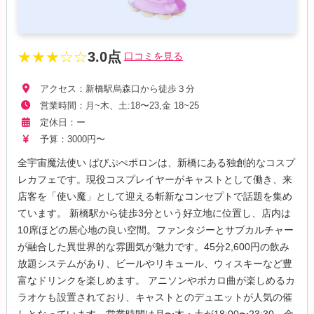
★★★☆☆
3.0点
口コミを見る
アクセス：新橋駅烏森口から徒歩３分
営業時間：月~木、土:18〜23,金 18~25
定休日：ー
予算：3000円〜
全宇宙魔法使い ぱぴぷぺポロンは、新橋にある独創的なコスプ
レカフェです。現役コスプレイヤーがキャストとして働き、来
店客を「使い魔」として迎える斬新なコンセプトで話題を集め
ています。 新橋駅から徒歩3分という好立地に位置し、店内は
10席ほどの居心地の良い空間。ファンタジーとサブカルチャー
が融合した異世界的な雰囲気が魅力です。45分2,600円の飲み
放題システムがあり、ビールやリキュール、ウィスキーなど豊
富なドリンクを楽しめます。 アニソンやボカロ曲が楽しめるカ
ラオケも設置されており、キャストとのデュエットが人気の催