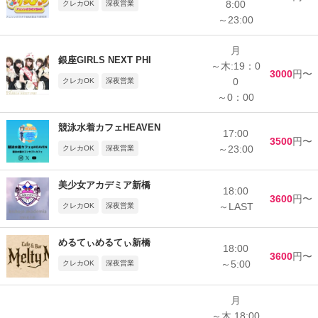
8:00
クレカOK
深夜営業
～23:00
月
銀座GIRLS NEXT PHI
～木:19：0
3000
円〜
0
クレカOK
深夜営業
～0：00
競泳水着カフェHEAVEN
17:00
3500
円〜
～23:00
クレカOK
深夜営業
美少女アカデミア新橋
18:00
3600
円〜
～LAST
クレカOK
深夜営業
めるてぃめるてぃ新橋
18:00
3600
円〜
～5:00
クレカOK
深夜営業
月
～木 18:00