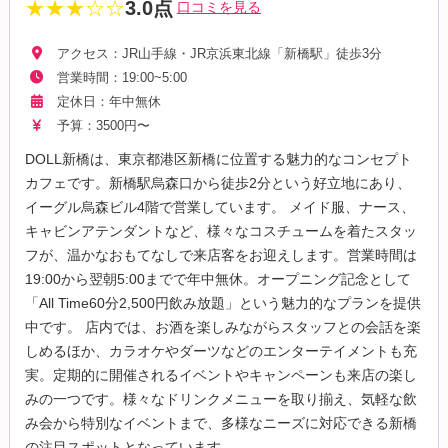
★★★☆☆
3.0点
口コミを見る
アクセス：JR山手線・JR京浜東北線「新橋駅」徒歩3分
営業時間：19:00~5:00
定休日：年中無休
予算：3500円〜
DOLL新橋は、東京都港区新橋に位置する魅力的なコンセプト
カフェです。新橋駅烏森口から徒歩2分という好立地にあり、
イーグル烏森ビル4階で営業しています。 メイド服、ナース、
キャビンアテンダントなど、様々なコスチュームを着たスタッ
フが、温かなおもてなしで来店客をお迎えします。営業時間は
19:00から翌朝5:00までで年中無休。オープニング記念として
「All Time60分2,500円飲み放題」という魅力的なプランを提供
中です。 店内では、お酒を楽しみながらスタッフとの会話を楽
しめるほか、カラオケやダーツなどのエンターテイメントも充
実。定期的に開催されるイベントやキャンペーンも来店の楽し
みの一つです。様々なドリンクメニューを取り揃え、気軽な飲
み会から特別なイベントまで、多様なニーズに対応できる新橋
の注目スポットとなっています。