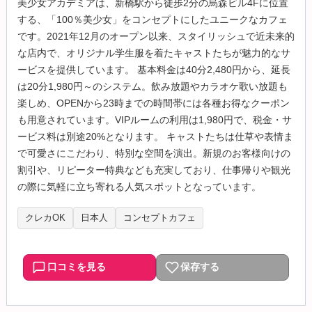
美少女アカデミアは、新橋駅から徒歩2分の烏森ビル4Fに位置
する、「100％美少女」をコンセプトにしたユニークなカフェ
です。2021年12月のオープン以来、スタイリッシュで近未来的
な店内で、オリジナル学生服を着たキャストたちが魅力的なサ
ービスを提供しています。 基本料金は40分2,480円から、延長
は20分1,980円～のシステム。飲み放題やカラオケ歌い放題も
楽しめ、OPENから23時までの時間帯には各種お得なクーポン
も用意されています。VIPルームの利用は1,980円で、税金・サ
ービス料は別途20%となります。 キャストたちは仕草や表情ま
で可愛さにこだわり、特別な空間を演出。新規のお客様向けの
割引や、リピーター特典なども充実しており、仕事帰りや観光
の際に気軽に立ち寄れる人気スポットとなっています。
クレカOK
日本人
コンセプトカフェ
口コミを見る
保存する