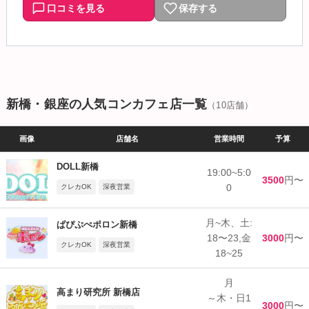
口コミを見る
保存する
新橋・銀座の人気コンカフェ店一覧
（10店舗）
画像
店舗名
営業時間
予算
DOLL新橋
19:00~5:0
3500
円〜
0
クレカOK
深夜営業
月~木、土:
ぱぴぷぺポロン新橋
18〜23,金
3000
円〜
クレカOK
深夜営業
18~25
月
高まり研究所 新橋店
～木・日1
3000
円〜