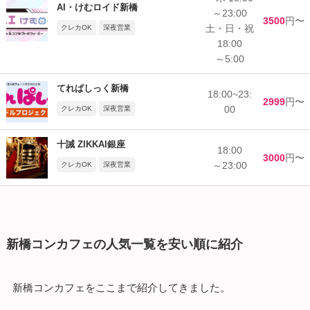
AI・けむロイド新橋
～23:00
3500
円〜
土・日・祝
クレカOK
深夜営業
18:00
～5:00
てれぱしっく新橋
18:00~23:
2999
円〜
00
クレカOK
深夜営業
十誡 ZIKKAI銀座
18:00
3000
円〜
～23:00
クレカOK
深夜営業
新橋コンカフェの人気一覧を安い順に紹介
新橋コンカフェをここまで紹介してきました。